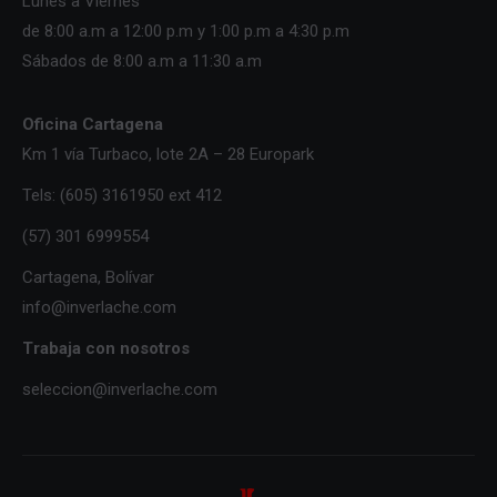
Lunes a Viernes
de 8:00 a.m a 12:00 p.m y 1:00 p.m a 4:30 p.m
Sábados de 8:00 a.m a 11:30 a.m
Oficina Cartagena
Km 1 vía Turbaco, lote 2A – 28 Europark
Tels: (605) 3161950 ext 412
(57) 301 6999554
Cartagena, Bolívar
info@inverlache.com
Trabaja con nosotros
seleccion@inverlache.com