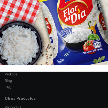
Estamos comprometidos desde nuestra fundación a darte el
grano de Arroz más selecto en cada una de nuestras marcas
para que llegue lo mejor a tus platos. Disfruta de nuestras
marcas
Arroz Leopardo
,
Arroz Comuneros
,
Arroz Flor del
Día
y
Arroz Pa Todo
Menú
Inicio
Quienes Somos
Productos
Pedidos
Blog
FAQ
Otros Productos
Productos