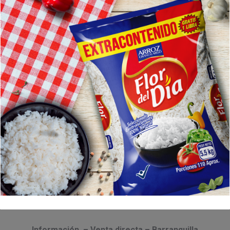
Arroz Pa Todo
Esto es puro sabor #PaTodos un arroz seleccionado
electrónicamente.
Presentaciones
: 350g, 454gr, 500gr, 45kg y 50kg
Pacas:
Paca de 25 x 350g, paca de 25 x 454g y paca de
25 x 500g
INFORMACIÓN NUTRICIONAL
Información – Venta directa – Barranquilla