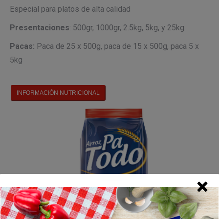
Especial para platos de alta calidad
Presentaciones
: 500gr, 1000gr, 2.5kg, 5kg, y 25kg
Pacas:
Paca de 25 x 500g, paca de 15 x 500g, paca 5 x
5kg
INFORMACIÓN NUTRICIONAL