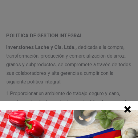
POLITICA DE GESTION INTEGRAL
Inversiones Lache y Cía. Ltda.,
dedicada a la compra,
transformación, producción y comercialización de arroz,
granos y subproductos, se compromete a través de todos
sus colaboradores y alta gerencia a cumplir con la
siguiente política integral:
1.Proporcionar un ambiente de trabajo seguro y sano,
acorde con los factores de riesgo identificados, con el fin
de prevenir la ocurrencia de incidentes, accidentes,
enfermedades laborales y daños a la propiedad.
2.Garantizar el desarrollo integral y una relación armónica