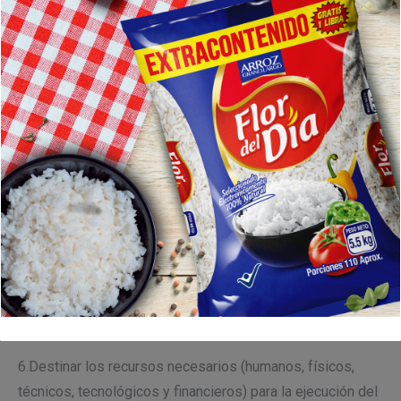
con las partes interesadas (socios, clientes internos y
externos, proveedores, comunidad, autoridades y estado),
generando un crecimiento económico, social y equilibrio
ambiental.
3.Ofrecer un producto inocuo y de calidad, que cumpla los
requisitos legales y técnicos aplicables para el sector.
4.Asegurar un excelente servicio, que garanticen la
satisfacción de todos los clientes internos y externos de
la compañía.
5.Identificar los aspectos e impactos ambientales, con el
fin de mitigar las afectaciones al medio ambiente y
optimizar el uso de los recursos, generando una cultura de
desarrollo ambiental en nuestros colaboradores.
6.Destinar los recursos necesarios (humanos, físicos,
técnicos, tecnológicos y financieros) para la ejecución del