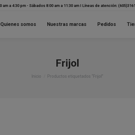
modal-check
00 am a 4:30 pm - Sábados 8:00 am a 11:30 am I Líneas de atención: (605)31
Quienes somos
Nuestras marcas
Pedidos
Tie
Frijol
Estás aquí:
Inicio
Productos etiquetados “Frijol”