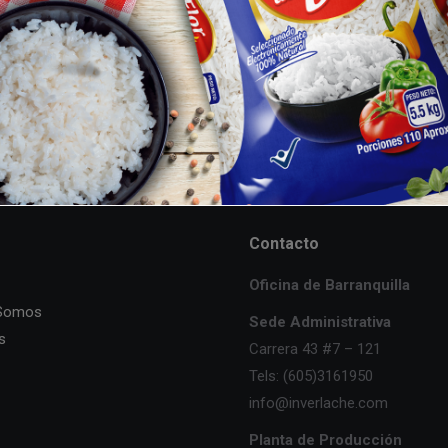
Contacto
Oficina de Barranquilla
 Somos
Sede Administrativa
s
Carrera 43 #7 – 121
Tels: (605)3161950
info@inverlache.com
Planta de Producción