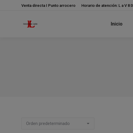
Venta directa I Punto arrocero
Horario de atención: L a V 8:
Inicio