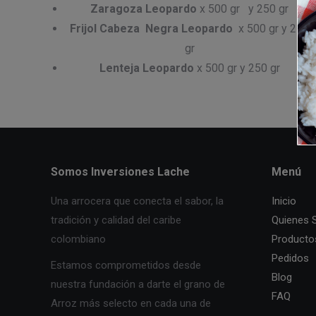
Zaragoza Leopardo
x 500 gr y 250 gr
Frijol Cabeza Negra Leopardo
x 500 gr y 250
gr
Lenteja Leopardo
x 500 gr y 250 gr
Somos Inversiones Lache
Menú
Una arrocera que conecta el sabor, la
Inicio
tradición y calidad del caribe
Quienes
colombiano
Producto
Pedidos
Estamos comprometidos desde
Blog
nuestra fundación a darte el grano de
FAQ
Arroz más selecto en cada una de