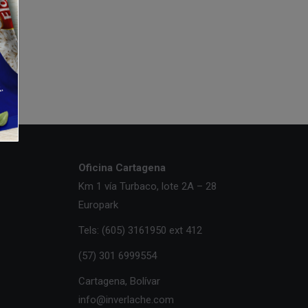
Oficina Cartagena
Km 1 vía Turbaco, lote 2A – 28
Europark
Tels: (605) 3161950 ext 412
(57) 301 6999554
Cartagena, Bolívar
info@inverlache.com