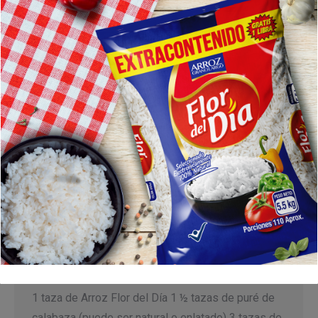
Arroz de Calabaza-FlordelDía
Recetas
Por
Inverlache
16 octubre, 2024
Arroz de Calabaza para Halloween!
Un plato
que combina sabor y diversión, perfecto para esta
temporada. ¡Esperamos les guste! Ingredientes:
1 taza de Arroz Flor del Día 1 ½ tazas de puré de
calabaza (puede ser natural o enlatado) 3 tazas de