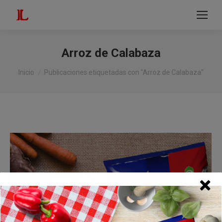
modal-check
Buscar:
Arroz de Calabaza
Estás aquí:
Inicio
Publicaciones etiquetadas con "Arroz de Calabaza"