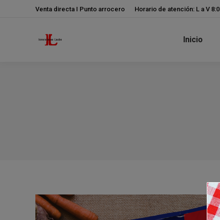
Venta directa I Punto arrocero
Horario de atención: L a V 8:
Inicio