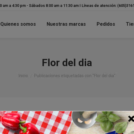
modal-check
00 am a 4:30 pm - Sábados 8:00 am a 11:30 am I Líneas de atención: (605)31
Quienes somos
Nuestras marcas
Pedidos
Tie
Flor del dia
Estás aquí:
Inicio
Publicaciones etiquetadas con "Flor del dia"