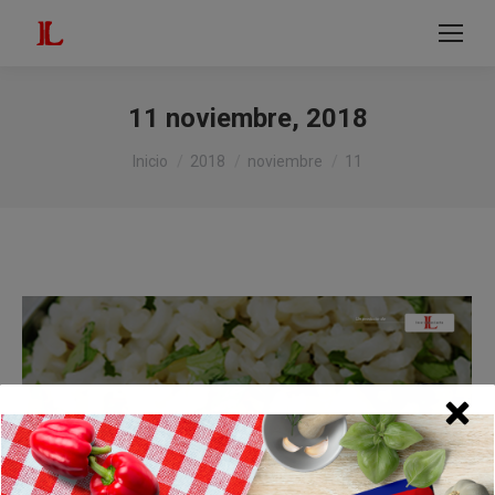
modal-check
Buscar:
11 noviembre, 2018
Estás aquí:
Inicio
2018
noviembre
11