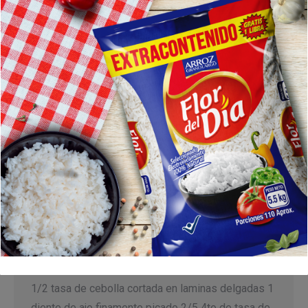
Arroz de Limón
Recetas
Por
Inverlache
11 noviembre, 2018
Arroz de Limón Ingredientes Para 4 porciones. 1
tasa de arroz blanco Arroz Leopardo 1 cucharadita
de aceite vegetal 1 cucharadita de margarina light
1/2 tasa de cebolla cortada en laminas delgadas 1
diente de ajo finamente picado 2/5 4to de tasa de