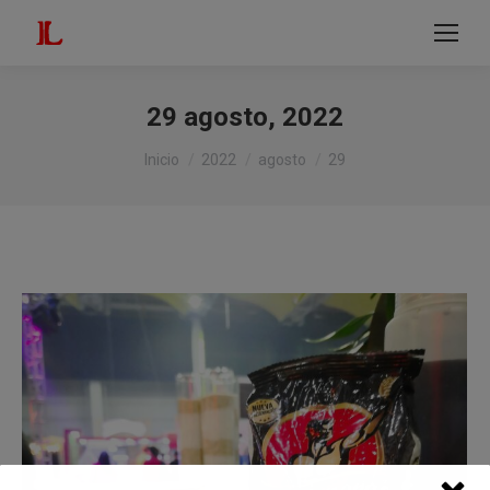
modal-check
Buscar:
29 agosto, 2022
Estás aquí:
Inicio
2022
agosto
29