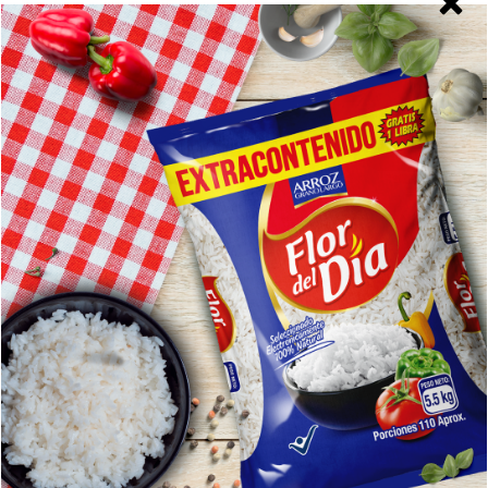
Arroz de Almendras con Pollo y
Chucrut de Repollo
Recetas
Por
Inverlache
29 agosto, 2022