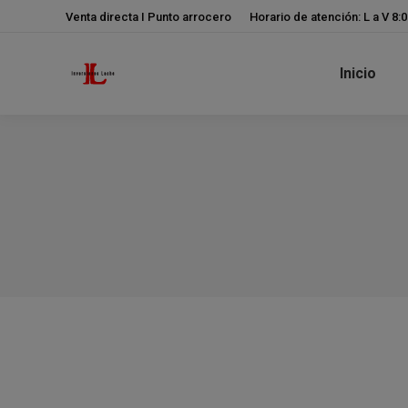
Venta directa I Punto arrocero
Horario de atención: L a V 8:
Inicio