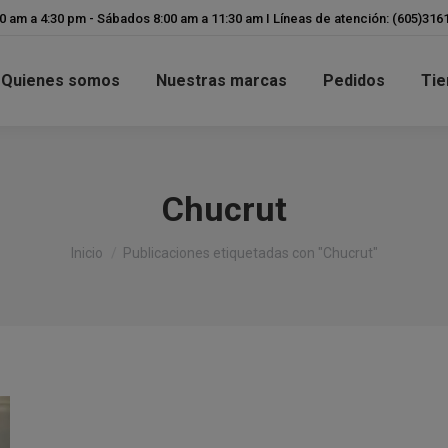
modal-check
00 am a 4:30 pm - Sábados 8:00 am a 11:30 am I Líneas de atención: (605)31
Quienes somos
Nuestras marcas
Pedidos
Tie
Chucrut
Estás aquí:
Inicio
Publicaciones etiquetadas con "Chucrut"