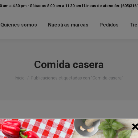
modal-check
00 am a 4:30 pm - Sábados 8:00 am a 11:30 am I Líneas de atención: (605)31
Quienes somos
Nuestras marcas
Pedidos
Tie
Comida casera
Estás aquí:
Inicio
Publicaciones etiquetadas con "Comida casera"