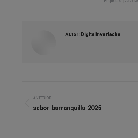
Etiquetas:
Arroz L
Autor:
Digitalinverlache
Navegación
entre
ANTERIOR
Publicación
sabor-barranquilla-2025
publicaciones
anterior: