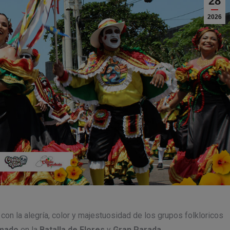
28
2026
on la alegría, color y majestuosidad de los grupos folkloricos
mado
en la
Batalla de Flores
y
Gran Parada