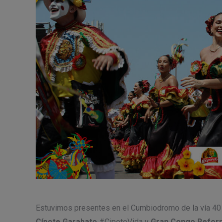
Estuvimos presentes en el Cumbiodromo de la vía 40 c
Cípote Garabato
#CipoteVida y
Gran Congo Refor