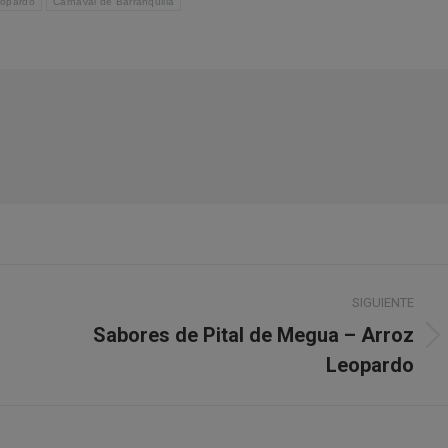
eopardo
Carnaval de Barranquilla
SIGUIENTE
Sabores de Pital de Megua – Arroz
Publicación
Leopardo
siguiente: