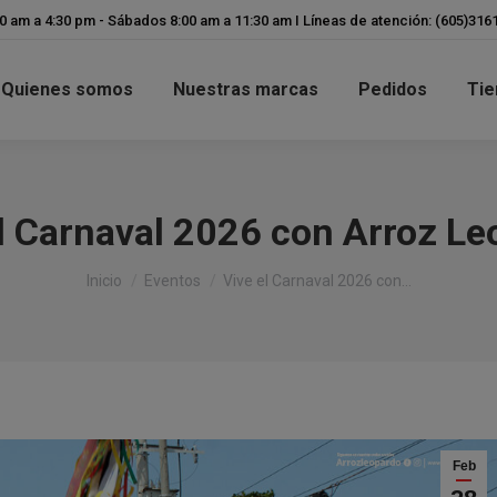
modal-check
00 am a 4:30 pm - Sábados 8:00 am a 11:30 am I Líneas de atención: (605)31
Quienes somos
Nuestras marcas
Pedidos
Tie
l Carnaval 2026 con Arroz L
Estás aquí:
Inicio
Eventos
Vive el Carnaval 2026 con…
Feb