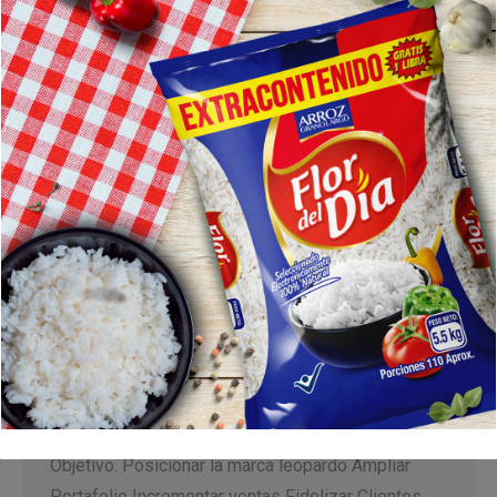
Granos Leopardo
Recetas
Por
Digitalinverlache
5 diciembre, 2022
GRANOS LEOPARDO Inversiones Lache se
complace en presentarles los nuevos integrantes
de la familia Leopardo Portafolio de granos.
Objetivo. Posicionar la marca leopardo Ampliar
Portafolio Incrementar ventas Fidelizar Clientes