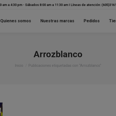
modal-check
00 am a 4:30 pm - Sábados 8:00 am a 11:30 am I Líneas de atención: (605)31
Quienes somos
Nuestras marcas
Pedidos
Tie
Arrozblanco
Estás aquí:
Inicio
Publicaciones etiquetadas con "Arrozblanco"