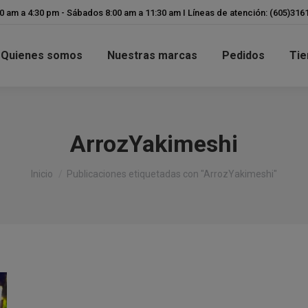
modal-check
00 am a 4:30 pm - Sábados 8:00 am a 11:30 am I Líneas de atención: (605)31
Quienes somos
Nuestras marcas
Pedidos
Tie
ArrozYakimeshi
Estás aquí:
Inicio
Publicaciones etiquetadas con "ArrozYakimeshi"