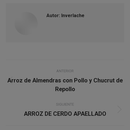
Autor:
Inverlache
Navegación
ANTERIOR
entre
Arroz de Almendras con Pollo y Chucrut de
Publicación
publicaciones
Repollo
anterior:
SIGUIENTE
Publicación
ARROZ DE CERDO APAELLADO
siguiente: