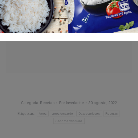
Categoría:
Recetas
Por
Inverlache
30 agosto, 2022
Etiquetas:
Arroz
arrozleopardo
Datoscuriosos
Recetas
Saborbarranquilla