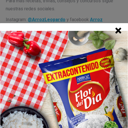
Para más recetas, trivias, consejos y concursos sigue
nuestras redes sociales.
Instagram:
@ArrozLeopardo
y facebook
Arroz
Leopardo #SalvajementeExquisito
Encuéntra Arroz Leopardo en:
éxito,
Makro, Tiendas Ara,
Megatiendas
y en tu tienda de barrio favorita en toda la
costa caribe.