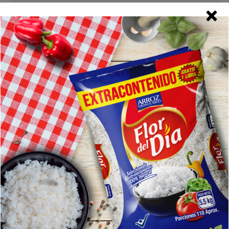
Navegación
ANTERIOR
entre
Publicación
Arroz de Fideo
anterior:
publicaciones
SIGUIENTE
Publicación
Asaba 2019
siguiente:
Related Posts
Arroz de Calabaza-FlordelDía
16 octubre, 2024