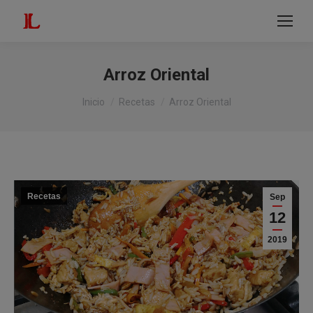
modal-check
Buscar:
Arroz Oriental
Estás aquí:
Inicio
Recetas
Arroz Oriental
Recetas
Sep
12
2019