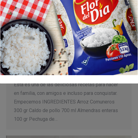
Arroz de Almendras con Pollo y
Chucrut de Repollo
Recetas
Por
Inverlache
29 agosto, 2022
ARROZ DE ALMENDRA CON POLLO EN CHUCRUT
Elaborado por: Chef Franco Donado Chef auxiliar:
Elkin Ledezma Auxiliar de Cocina: Sthepan Nusco
Esta es una de las deliciosas recetas para hacer
en familia, con amigos e incluso para conquistar.
Empecemos INGREDIENTES Arroz Comuneros
300 gr Caldo de pollo 700 ml Almendras enteras
100 gr Pechuga de…