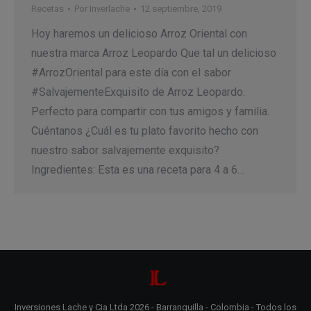
Recetas
Por
Inverlache
12 septiembre, 2019
Hoy haremos un delicioso Arroz Oriental con
nuestra marca Arroz Leopardo Que tal un delicioso
#ArrozOriental para este día con el sabor
#SalvajementeExquisito de Arroz Leopardo.
Perfecto para compartir con tus amigos y familia.
Cuéntanos ¿Cuál es tu plato favorito hecho con
nuestro sabor salvajemente exquisito?
Ingredientes: Esta es una receta para 4 a 6…
Inversiones Lache y Cia Ltda 2026 - Barranquilla - Colombia - Todos los